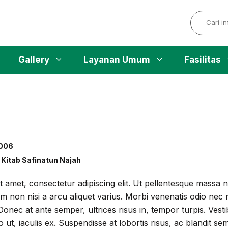
Search
Gallery
Layanan Umum
Fasilitas
006
 Kitab Safinatun Najah
 amet, consectetur adipiscing elit. Ut pellentesque massa ni
am non nisi a arcu aliquet varius. Morbi venenatis odio nec ne
. Donec at ante semper, ultrices risus in, tempor turpis. Ves
 ut, iaculis ex. Suspendisse at lobortis risus, ac blandit sem