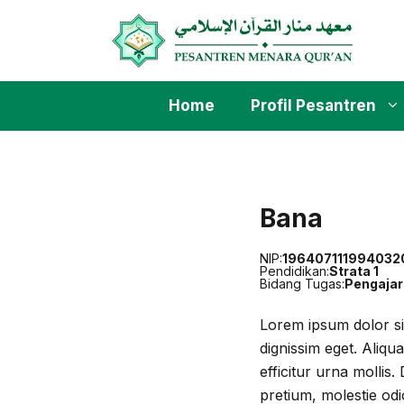
Skip
to
content
Home
Profil Pesantren
Bana
NIP:
196407111994032
Pendidikan:
Strata 1
Bidang Tugas:
Pengajar
Lorem ipsum dolor sit
dignissim eget. Aliqu
efficitur urna mollis
pretium, molestie odio