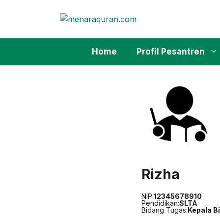
Skip
to
content
Home
Profil Pesantren
Rizha
NIP:
12345678910
Pendidikan:
SLTA
Bidang Tugas:
Kepala B