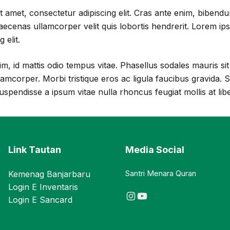
 amet, consectetur adipiscing elit. Cras ante enim, bibendu
ecenas ullamcorper velit quis lobortis hendrerit. Lorem ips
 elit.
im, id mattis odio tempus vitae. Phasellus sodales mauris sit
ullamcorper. Morbi tristique eros ac ligula faucibus gravida. 
Suspendisse a ipsum vitae nulla rhoncus feugiat mollis at lib
Link Tautan
Media Social
Santri Menara Quran
Kemenag Banjarbaru
Login E Inventaris
Instagram
YouTube
Login E Sancard