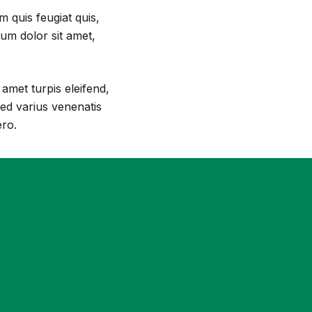
m quis feugiat quis,
um dolor sit amet,
 amet turpis eleifend,
Sed varius venenatis
ero.