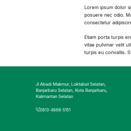
Lorem ipsum dolor sit
posuere nec odio. Ma
consectetur adipiscing
Etiam porta turpis en
vitae pulvinar velit 
turpis eu convallis. 
Jl Abadi Makmur, Loktabat Selatan,
Banjarbaru Selatan, Kota Banjarbaru,
Kalimantan Selatan
0813-4868-5151