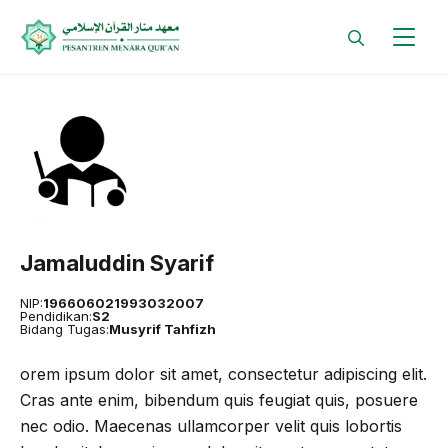
Skip
to
content
Jamaluddin Syarif
NIP:
196606021993032007
Pendidikan:
S2
Bidang Tugas:
Musyrif Tahfizh
orem ipsum dolor sit amet, consectetur adipiscing elit.
Cras ante enim, bibendum quis feugiat quis, posuere
nec odio. Maecenas ullamcorper velit quis lobortis